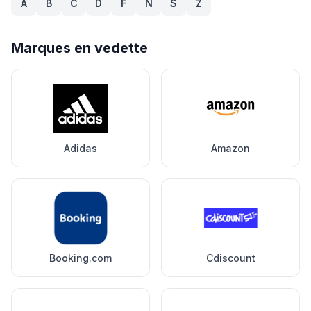
A
B
C
D
F
N
S
Z
Marques en vedette
Adidas
Amazon
Booking.com
Cdiscount