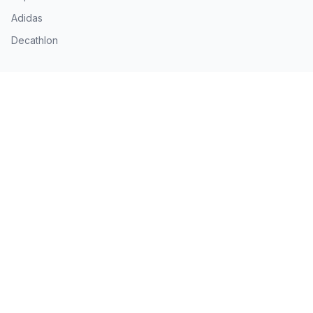
Adidas
Decathlon
Navigation
Accueil
Toutes les marques
A propos
Contactez-nous
Informations
A propos
Contactez-nous
CGU
Confidentialite