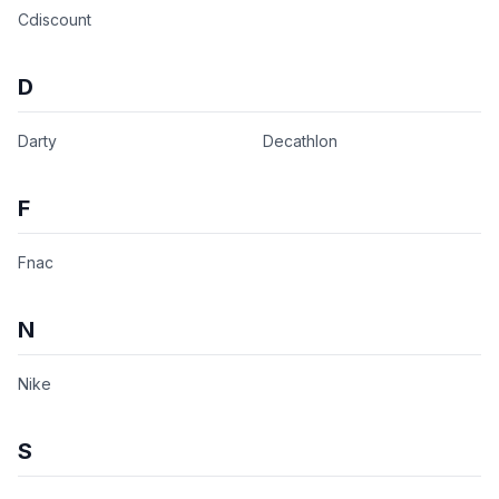
Cdiscount
D
Darty
Decathlon
F
Fnac
N
Nike
S