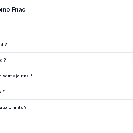
romo
Fnac
26 ?
c ?
 sont ajoutes ?
s ?
aux clients ?