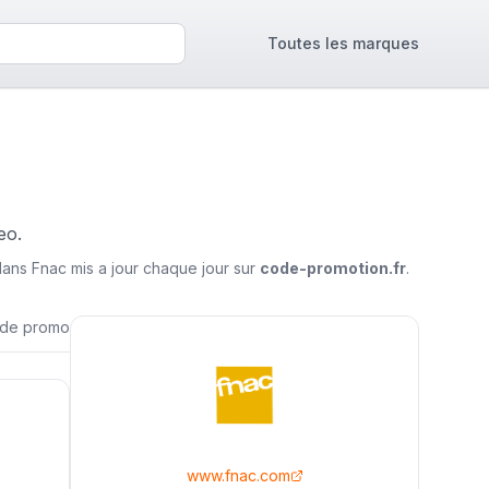
Toutes les marques
eo.
plans
Fnac
mis a jour chaque jour sur
code-promotion.fr
.
ode promo
www.fnac.com