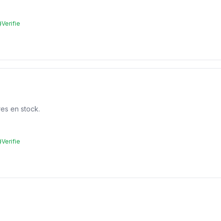
Verifie
res en stock.
Verifie