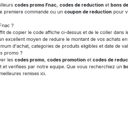
illeurs
codes promo Fnac
,
codes de reduction
et
bons de
e premiere commande ou un
coupon de reduction
pour vo
Fnac ?
uffit de copier le code affiche ci-dessus et de le coller da
n excellent moyen de reduire le montant de vos achats en lig
um d'achat, categories de produits eligibles et date de vali
es promo ?
ver les
codes promo
,
codes promotion
et
codes de reduc
nt et verifiees par notre equipe. Que vous recherchiez un
b
eilleures remises ici.