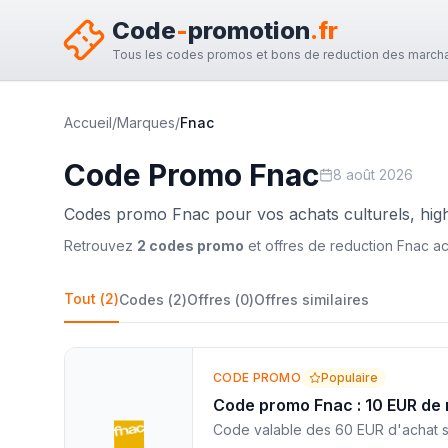
Code
-
promotion
.fr
Tous les codes promos et bons de reduction des marcha
Accueil
/
Marques
/
Fnac
Code Promo
Fnac
8 août 2026
Codes promo Fnac pour vos achats culturels, high-t
Retrouvez
2
code
s
promo
et offre
s
de reduction
Fnac
ac
Tout
(
2
)
Codes
(
2
)
Offres
(
0
)
Offres similaires
CODE PROMO
Populaire
Code promo Fnac : 10 EUR de 
Code valable des 60 EUR d'achat sur